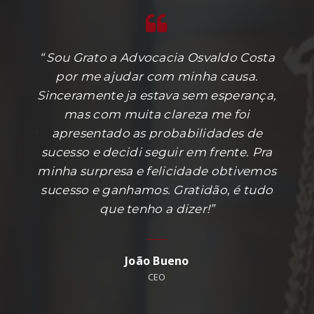
m uma
“ Sou Grato a Advocacia Osvaldo Costa
“Est
strar,
por me ajudar com minha causa.
t
 forma
Sinceramente ja estava sem esperança,
co
ção
mas com muita clareza me foi
ba
odos os
apresentado as probabilidades de
esf
ma
sucesso e decidi seguir em frente. Pra
trab
anos.
minha surpresa e felicidade obtivemos
justa
r essa
sucesso e ganhamos. Gratidão, é tudo
Co
que tenho a dizer!”
move
val
João Bueno
CEO