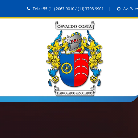
Tel.:
+55 (11) 2063-9010
/
(11) 3798-9901
Av. Pae