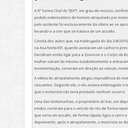
A 6ª Turma Cível do TJDFT, em grau de recurso, confir
pedido indenizatório de homem atropelado por motori
pelo acidente foi exclusivamente da vítima ao se apr
levando-o a crer que se tratava de um assalto.
Consta dos autos que, na madrugada do dia 2/8/2010, 
na Asa Norte/DF, quando avistaram um cachorro preso
Decidiram então ligar para a Zoonose e o Corpo de Bo
mulher saíram do mesmo estabelecimento e entraram
movimentação, correram em direção ao veículo, mome
A vítima do atropelamento alegou imprudência do mot
cessantes. Segundo ele, o réu estava embriagado e te
que o motorista não teria prestado nenhum socorro.
Uma das testemunhas, o proprietário do bar, em dep
irmãos correram para o veículo do réu de forma repe
que seria um assalto, de forma rápida, ligou o carro 
depoimento, após o atropelamento, o motorista se dis