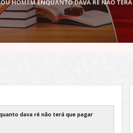
LOU HOMEM ENQUANTO DAVA RÉ NÃO TERÁ 
uanto dava ré não terá que pagar