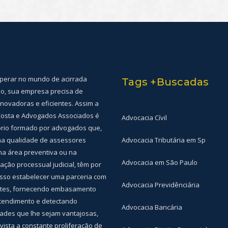
perar no mundo de acirrada
Tags +Buscadas
o, sua empresa precisa de
inovadoras e eficientes. Assim a
osta e Advogados Associados é
Advocacia Cívil
ório formado por advogados que,
a qualidade de assessores
Advocacia Tributária em Sp
 na área preventiva ou na
Advocacia em São Paulo
ação processual judicial, têm por
so estabelecer uma parceria com
Advocacia Previdênciária
ntes, fornecendo embasamento
atendimento e detectando
Advocacia Bancária
ades que lhe sejam vantajosas,
vista a constante proliferação de