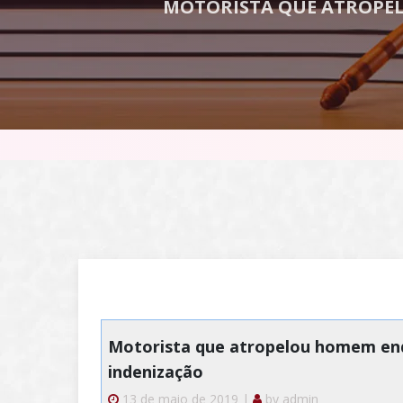
MOTORISTA QUE ATROPE
Motorista que atropelou homem enq
indenização
13 de maio de 2019 |
by
admin