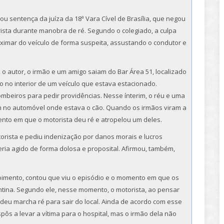
mou sentença da juíza da 18ª Vara Cível de Brasília, que negou
sta durante manobra de ré. Segundo o colegiado, a culpa
oximar do veículo de forma suspeita, assustando o condutor e
o autor, o irmão e um amigo saiam do Bar Área 51, localizado
 no interior de um veículo que estava estacionado.
mbeiros para pedir providências. Nesse ínterim, o réu e uma
 no automóvel onde estava o cão. Quando os irmãos viram a
nto em que o motorista deu ré e atropelou um deles.
orista e pediu indenização por danos morais e lucros
ria agido de forma dolosa e proposital. Afirmou, também,
oimento, contou que viu o episódio e o momento em que os
ntina. Segundo ele, nesse momento, o motorista, ao pensar
e deu marcha ré para sair do local. Ainda de acordo com esse
pôs a levar a vítima para o hospital, mas o irmão dela não