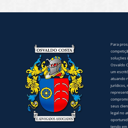
Para pros
competiçã
soluções 
Osvaldo C
um escrit
atuando n
jurídicos,
represent
compromis
seus clie
legal no 
oportunid
tendo em 